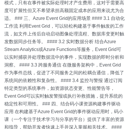
模式，只有在事件被实际处理时才产生费用，这对于需要高
度可扩展性但又不希望承担高额固定成本的应用来说尤为合
适。 ### 三、Azure Event Grid的应用场景 #### 3.1 自动化
工作流 利用Event Grid，可以轻松构建基于事件触发的工作
流，如文件上传后自动启动图像处理流程、数据库变更时触
发数据同步任务等。 #### 3.2 实时数据分析 结合Azure
Stream Analytics或Azure Functions等服务，Event Grid可
以实时捕获并处理数据流中的事件，实现数据的即时分析和
洞察。 #### 3.3 跨服务通信 在微服务架构中，Event Grid
作为事件总线，促进了不同服务之间的松耦合通信，降低了
系统间的依赖性和复杂性。 #### 3.4 监控与警报 通过订阅
特定类型的系统事件，如资源状态变更、性能警告等，
Event Grid可以实时触发警报或执行补救措施，提升系统的
稳定性和可用性。 ### 四、结合码小课资源构建事件驱动
应用 在构建基于Azure Event Grid的事件驱动应用时，码小
课（一个专注于技术学习与分享的平台）提供了丰富的资源
和指导，帮助开发者快速上手并深入掌握相关技术。 ####